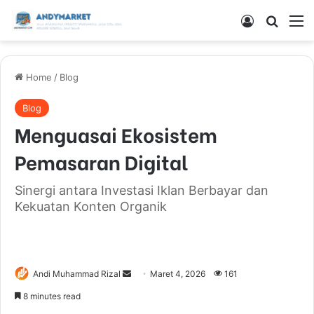
Log In
Search
M
Home
/
Blog
Blog
Menguasai Ekosistem
Pemasaran Digital
Sinergi antara Investasi Iklan Berbayar dan
Kekuatan Konten Organik
Andi Muhammad Rizal
S
Maret 4, 2026
161
e
8 minutes read
n