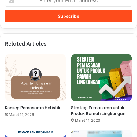
n
t
e
r
y
o
Related Articles
u
r
E
m
a
i
l
a
d
d
Konsep Pemasaran Holistik
Strategi Pemasaran untuk
r
Produk Ramah Lingkungan
e
Maret 11, 2026
s
Maret 11, 2026
s