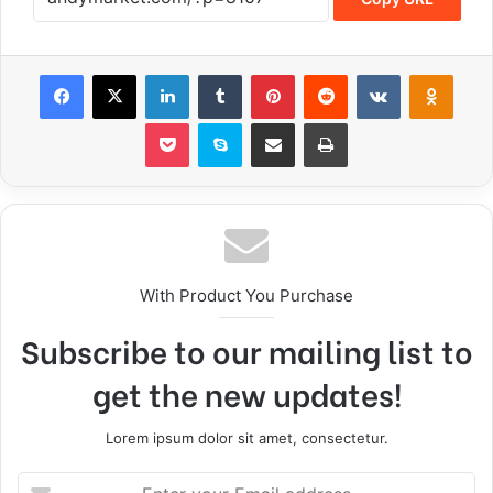
Facebook
X
LinkedIn
Tumblr
Pinterest
Reddit
VKontakte
Odnoklassniki
Pocket
Skype
Share via Email
Print
With Product You Purchase
Subscribe to our mailing list to
get the new updates!
Lorem ipsum dolor sit amet, consectetur.
E