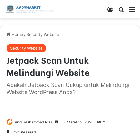
Log In
Search
M
Home
/
Security Website
Security Website
Jetpack Scan Untuk
Melindungi Website
Apakah Jetpack Scan Cukup untuk Melindungi
Website WordPress Anda?
Andi Muhammad Rizal
S
Maret 13, 2026
255
e
8 minutes read
n