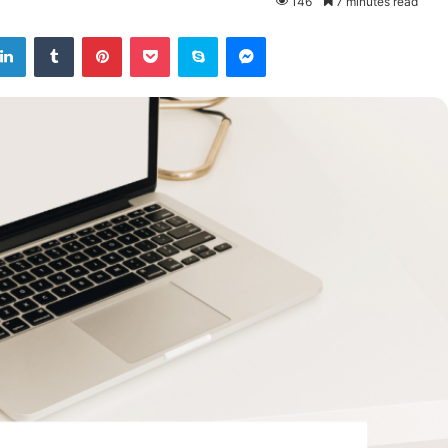
146
7 minutes read
LinkedIn
Tumblr
Pinterest
Pocket
Skype
Messenger